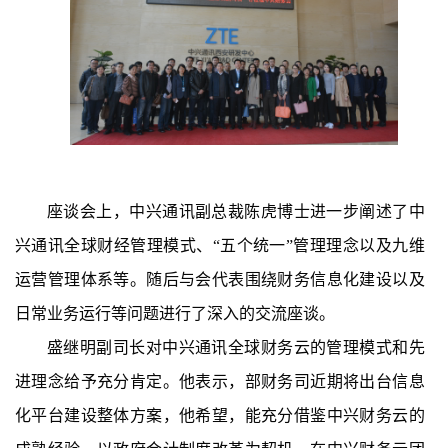
座谈会上，中兴通讯副总裁陈虎博士进一步阐述了
中
兴通讯全球财经管理模式、
“
五个统一
”
管理理念
以及
九维
运营管理体系
等。随后与会代表围绕财务信息化建设以及
日常业务运行等问题进行了深入的交流座谈。
盛继明副司长
对
中兴通讯全球财务云
的管理模式
和先
进理念
给予充分肯定
。他表示
，
部财务司近期将出台信息
化平台建设整体方案，他希望，能充分借鉴中兴财务云的