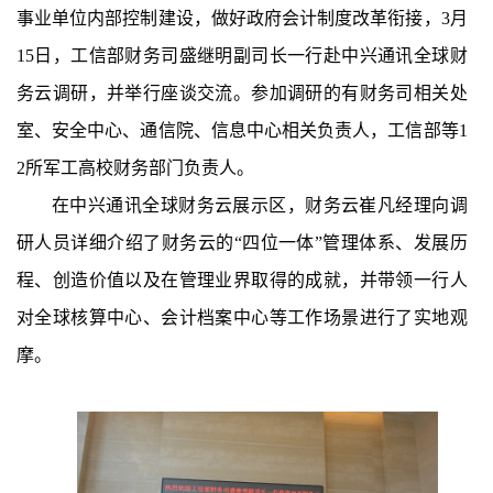
事业单位内部控制建设，做好政府会计制度改革衔接，
3月
15
日，工信部财务司盛继明副司长
一行
赴
中兴通讯
全球财
务云调研
，并
举行座谈
交流。参加调研的有财务司相关处
室
、
安全中心、通信院、信息中心相关负责人，
工信部等
1
2所军工高校财务部门负责人。
在中兴通讯全球财务云展示区，财务云崔凡经理向调
研人员详细介绍了财务云的
“
四位一体
”
管理体系
、发展历
程、创造价值以及在管理业界取得的成就，并带领一行人
对全球核算中心、会计档案中心等
工作场景
进行了
实地观
摩
。