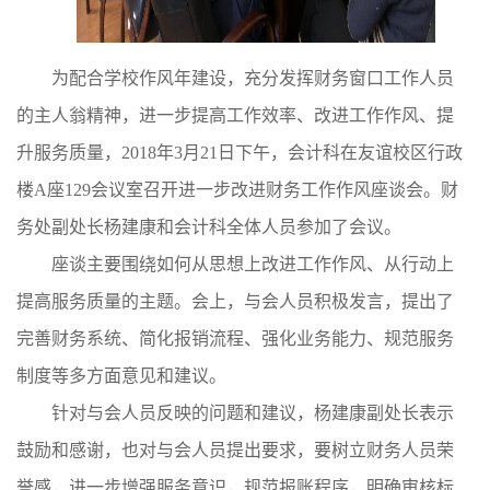
为配合
学校作风年建设，充分
发挥财务
窗口工作人员
的主人翁精神
，
进一步提高工作效率
、
改进工作
作风、
提
升服务质量
，
2018年3月21日下午，会计科在友谊校区行政
楼A座129会议室
召开
进一步
改进财务工作
作风
座谈会
。财
务处副处长杨建康和会计科全体人员参加了会议。
座谈主要围绕如何
从思想上
改进
工作作风、从行动上
提高服务
质量的主题
。会上，
与会人员积极发言，提出了
完善财务系统、简化报销流程、强化业务能力、规范服务
制度
等多方面
意见和建议。
针对与会人员反映的问题和建议，
杨建康副
处长表示
鼓励
和感谢，
也对与会人员提出
要求
，
要
树立财务
人员
荣
誉感，
进一步增强服务意识，规范报账程序，明确审核标